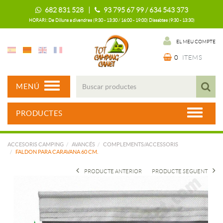
682 831 528 |
93 795 67 99 / 634 543 373
HORARI: De Dilluns a divendres (9:30 - 13:30 / 16:00 - 19:00) Dissabtes (9:30 - 13:30)
EL MEU COMPTE
0
ITEMS
MENÚ
PRODUCTES
ACCESORIS CAMPING
AVANCÉS
COMPLEMENTS/ACCESSORIS
FALDON PARA CARAVANA 60 CM.
PRODUCTE ANTERIOR
PRODUCTE SEGUENT