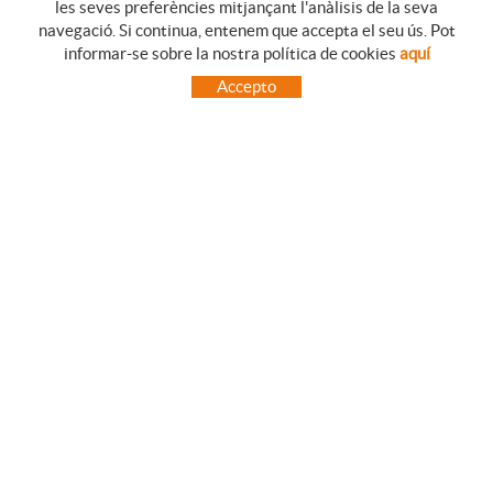
les seves preferències mitjançant l'anàlisis de la seva
navegació. Si continua, entenem que accepta el seu ús. Pot
GUIA DE COMPRA
informar-se sobre la nostra política de cookies
aquí
COM UTILITZAR LA NOSTRE BOTIGA ON-LINE
Accepto
PREGUNTES FREQÜENTS
PAGAMENT
ENVIAMENTS FORA DE LA PENÍNSULA
CANVIS I DEVOLUCIONS
INICI
CONTACTE
MARQUES
CONTACTE
TOT CAMPING CANET
C/ Vall 63, baixos, Local 1 - (Carretera N-II, Km 660, 2)
08360 CANET DE MAR (Barcelona)
93 795 67 99 / 634 543 373
682 831 528
totcampingcanet@totcampingcanet.com