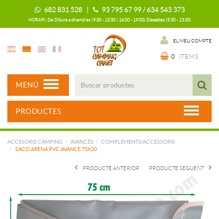
682 831 528 |
93 795 67 99 / 634 543 373
HORARI: De Dilluns a divendres (9:30 - 13:30 / 16:00 - 19:00) Dissabtes (9:30 - 13:30)
EL MEU COMPTE
0
ITEMS
MENÚ
PRODUCTES
ACCESORIS CAMPING
AVANCÉS
COMPLEMENTS/ACCESSORIS
SACO ARENA PVC AVANCE 75X20
PRODUCTE ANTERIOR
PRODUCTE SEGUENT