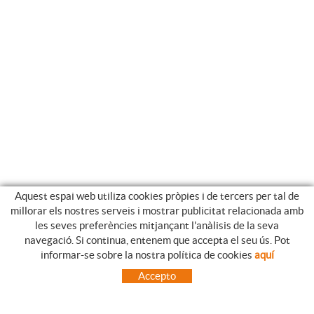
Aquest espai web utiliza cookies pròpies i de tercers per tal de
millorar els nostres serveis i mostrar publicitat relacionada amb
les seves preferències mitjançant l'anàlisis de la seva
navegació. Si continua, entenem que accepta el seu ús. Pot
GUIA DE COMPRA
informar-se sobre la nostra política de cookies
aquí
COM UTILITZAR LA NOSTRE BOTIGA ON-LINE
Accepto
PREGUNTES FREQÜENTS
PAGAMENT
ENVIAMENTS FORA DE LA PENÍNSULA