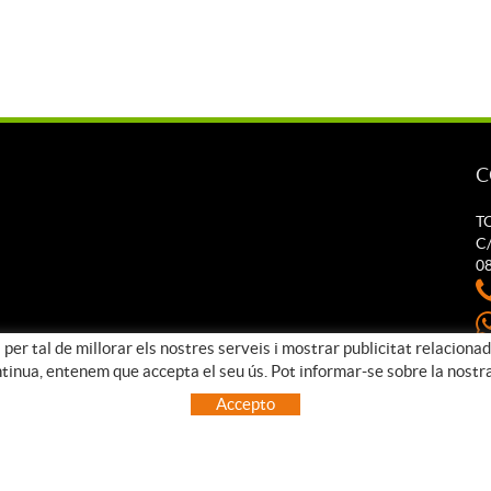
C
T
C/
0
 per tal de millorar els nostres serveis i mostrar publicitat relaciona
t
ntinua, entenem que accepta el seu ús. Pot informar-se sobre la nostr
Accepto
COOKIES
AVÍS LEGAL
CONDICIONS D'ÚS