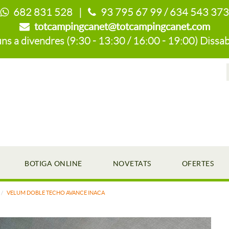
682 831 528 |
93 795 67 99 / 634 543 373
totcampingcanet@totcampingcanet.com
s a divendres (9:30 - 13:30 / 16:00 - 19:00) Dissab
BOTIGA ONLINE
NOVETATS
OFERTES
VELUM DOBLE TECHO AVANCE INACA