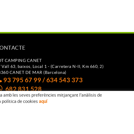
ONTACTE
OT CAMPING CANET
 Vall 63, baixos, Local 1 - (Carretera N-II, Km 660, 2)
8360 CANET DE MAR (Barcelona)
93 795 67 99 / 634 543 373
682 831 528
da amb les seves preferències mitjançant l'anàlisis de
otcampingcanet@totcampingcanet.com
a política de cookies
aquí
Distribuït per:
MICROLÒGIC S.L.U.