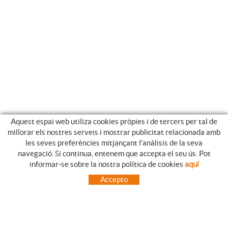
Aquest espai web utiliza cookies pròpies i de tercers per tal de
millorar els nostres serveis i mostrar publicitat relacionada amb
les seves preferències mitjançant l'anàlisis de la seva
navegació. Si continua, entenem que accepta el seu ús. Pot
GUIA DE COMPRA
informar-se sobre la nostra política de cookies
aquí
COM UTILITZAR LA NOSTRE BOTIGA ON-LINE
Accepto
PREGUNTES FREQÜENTS
PAGAMENT
ENVIAMENTS FORA DE LA PENÍNSULA
CANVIS I DEVOLUCIONS