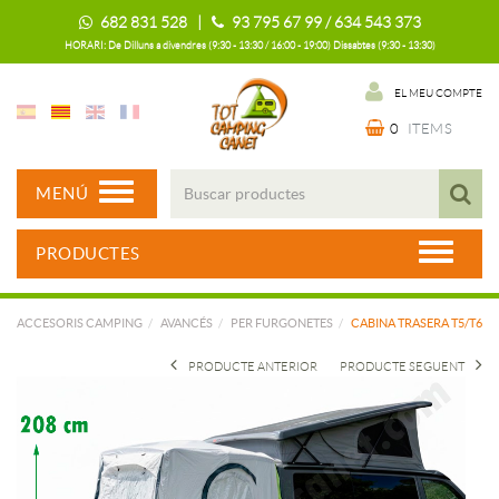
682 831 528 |
93 795 67 99 / 634 543 373
HORARI: De Dilluns a divendres (9:30 - 13:30 / 16:00 - 19:00) Dissabtes (9:30 - 13:30)
EL MEU COMPTE
0
ITEMS
MENÚ
PRODUCTES
ACCESORIS CAMPING
AVANCÉS
PER FURGONETES
CABINA TRASERA T5/T6
PRODUCTE ANTERIOR
PRODUCTE SEGUENT