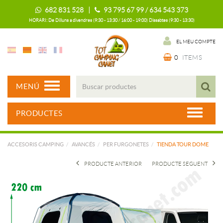
682 831 528 |
93 795 67 99 / 634 543 373
HORARI: De Dilluns a divendres (9:30 - 13:30 / 16:00 - 19:00) Dissabtes (9:30 - 13:30)
EL MEU COMPTE
0
ITEMS
MENÚ
PRODUCTES
ACCESORIS CAMPING
AVANCÉS
PER FURGONETES
TIENDA TOUR DOME
PRODUCTE ANTERIOR
PRODUCTE SEGUENT