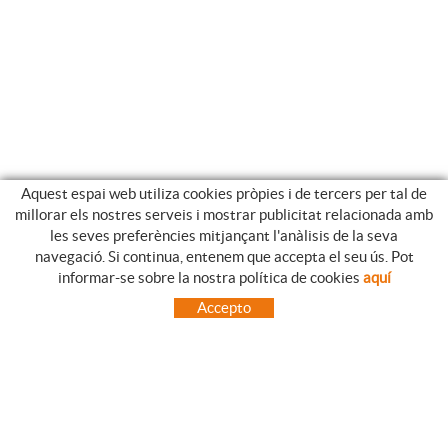
Aquest espai web utiliza cookies pròpies i de tercers per tal de
millorar els nostres serveis i mostrar publicitat relacionada amb
les seves preferències mitjançant l'anàlisis de la seva
navegació. Si continua, entenem que accepta el seu ús. Pot
GUIA DE COMPRA
informar-se sobre la nostra política de cookies
aquí
COM UTILITZAR LA NOSTRE BOTIGA ON-LINE
Accepto
PREGUNTES FREQÜENTS
PAGAMENT
ENVIAMENTS FORA DE LA PENÍNSULA
CANVIS I DEVOLUCIONS
INICI
CONTACTE