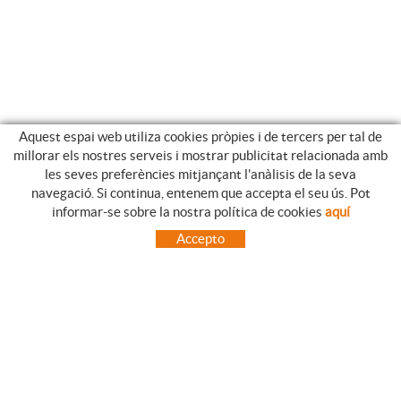
Aquest espai web utiliza cookies pròpies i de tercers per tal de
millorar els nostres serveis i mostrar publicitat relacionada amb
les seves preferències mitjançant l'anàlisis de la seva
navegació. Si continua, entenem que accepta el seu ús. Pot
GUIA DE COMPRA
informar-se sobre la nostra política de cookies
aquí
COM UTILITZAR LA NOSTRE BOTIGA ON-LINE
Accepto
PREGUNTES FREQÜENTS
PAGAMENT
ENVIAMENTS FORA DE LA PENÍNSULA
CANVIS I DEVOLUCIONS
INICI
CONTACTE
MARQUES