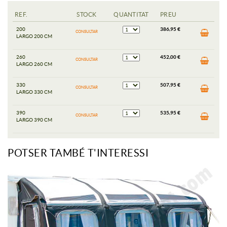
REF.
STOCK
QUANTITAT
PREU
200
386,95 €
CONSULTAR
LARGO 200 CM
260
452,00 €
CONSULTAR
LARGO 260 CM
330
507,95 €
CONSULTAR
LARGO 330 CM
390
535,95 €
CONSULTAR
LARGO 390 CM
POTSER TAMBÉ T'INTERESSI