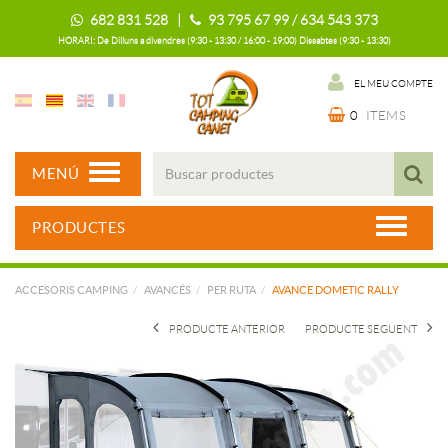
682 831 528 |
93 795 67 99 / 634 543 373
HORARI: De Dilluns a divendres (9:30 - 13:30 / 16:00 - 19:00) Dissabtes (9:30 - 13:30)
EL MEU COMPTE
0
ITEMS
MENÚ
PRODUCTES
ACCESORIS CAMPING
AVANCÉS
PER RUTA
AVANCE DOMETIC RALLY
PRODUCTE ANTERIOR
PRODUCTE SEGUENT