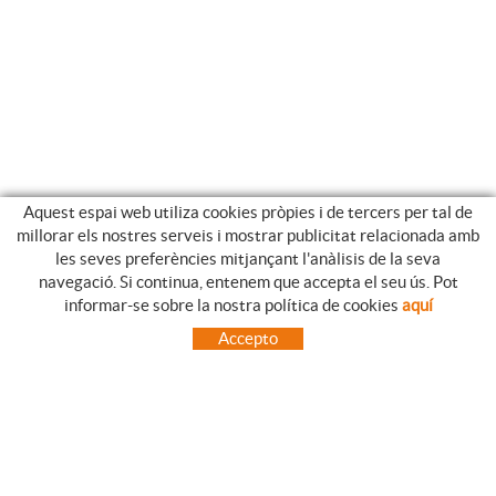
Aquest espai web utiliza cookies pròpies i de tercers per tal de
millorar els nostres serveis i mostrar publicitat relacionada amb
les seves preferències mitjançant l'anàlisis de la seva
navegació. Si continua, entenem que accepta el seu ús. Pot
GUIA DE COMPRA
informar-se sobre la nostra política de cookies
aquí
COM UTILITZAR LA NOSTRE BOTIGA ON-LINE
Accepto
PREGUNTES FREQÜENTS
PAGAMENT
ENVIAMENTS FORA DE LA PENÍNSULA
CANVIS I DEVOLUCIONS
INICI
CONTACTE