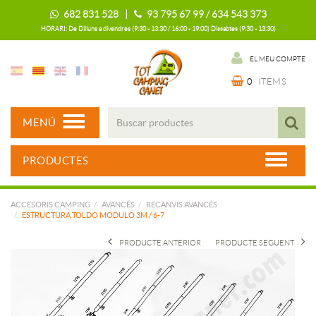
682 831 528 |
93 795 67 99 / 634 543 373
HORARI: De Dilluns a divendres (9:30 - 13:30 / 16:00 - 19:00) Dissabtes (9:30 - 13:30)
EL MEU COMPTE
0
ITEMS
MENÚ
PRODUCTES
ACCESORIS CAMPING
AVANCÉS
RECANVIS AVANCÉS
ESTRUCTURA TOLDO MODULO 3M / 6-7
PRODUCTE ANTERIOR
PRODUCTE SEGUENT