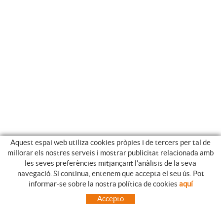
Aquest espai web utiliza cookies pròpies i de tercers per tal de
millorar els nostres serveis i mostrar publicitat relacionada amb
les seves preferències mitjançant l'anàlisis de la seva
navegació. Si continua, entenem que accepta el seu ús. Pot
GUIA DE COMPRA
informar-se sobre la nostra política de cookies
aquí
COM UTILITZAR LA NOSTRE BOTIGA ON-LINE
Accepto
PREGUNTES FREQÜENTS
PAGAMENT