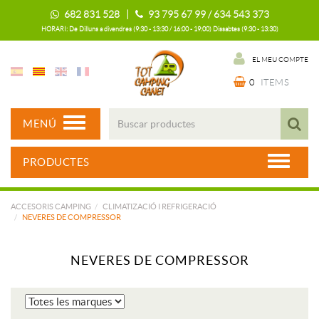
682 831 528 |
93 795 67 99 / 634 543 373
HORARI: De Dilluns a divendres (9:30 - 13:30 / 16:00 - 19:00) Dissabtes (9:30 - 13:30)
EL MEU COMPTE
0
ITEMS
MENÚ
PRODUCTES
ACCESORIS CAMPING
CLIMATIZACIÓ I REFRIGERACIÓ
NEVERES DE COMPRESSOR
NEVERES DE COMPRESSOR