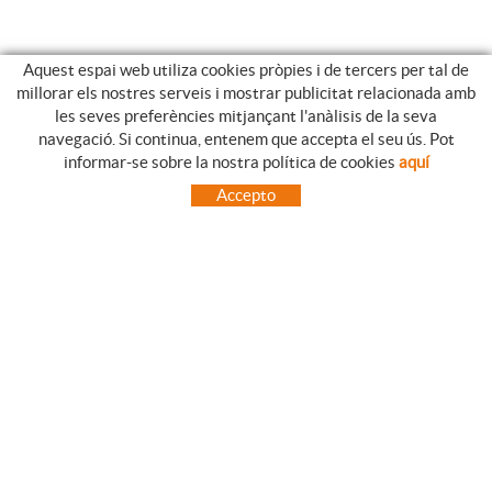
Aquest espai web utiliza cookies pròpies i de tercers per tal de
millorar els nostres serveis i mostrar publicitat relacionada amb
les seves preferències mitjançant l'anàlisis de la seva
navegació. Si continua, entenem que accepta el seu ús. Pot
GUIA DE COMPRA
informar-se sobre la nostra política de cookies
aquí
COM UTILITZAR LA NOSTRE BOTIGA ON-LINE
Accepto
PREGUNTES FREQÜENTS
PAGAMENT
ENVIAMENTS FORA DE LA PENÍNSULA
CANVIS I DEVOLUCIONS
INICI
CONTACTE
MARQUES
CONTACTE
TOT CAMPING CANET
C/ Vall 63, baixos, Local 1 - (Carretera N-II, Km 660, 2)
08360 CANET DE MAR (Barcelona)