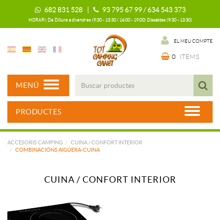
682 831 528 |
93 795 67 99 / 634 543 373
HORARI: De Dilluns a divendres (9:30 - 13:30 / 16:00 - 19:00) Dissabtes (9:30 - 13:30)
EL MEU COMPTE
0
ITEMS
MENÚ
PRODUCTES
ACCESORIS CAMPING
CUINA / CONFORT INTERIOR
COMBINACIÓNS AIGÚERA-CUINA
CUINA / CONFORT INTERIOR