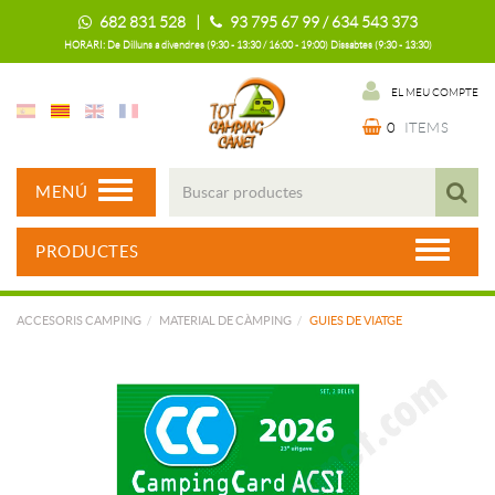
682 831 528 |
93 795 67 99 / 634 543 373
HORARI: De Dilluns a divendres (9:30 - 13:30 / 16:00 - 19:00) Dissabtes (9:30 - 13:30)
EL MEU COMPTE
0
ITEMS
MENÚ
PRODUCTES
ACCESORIS CAMPING
MATERIAL DE CÀMPING
GUIES DE VIATGE