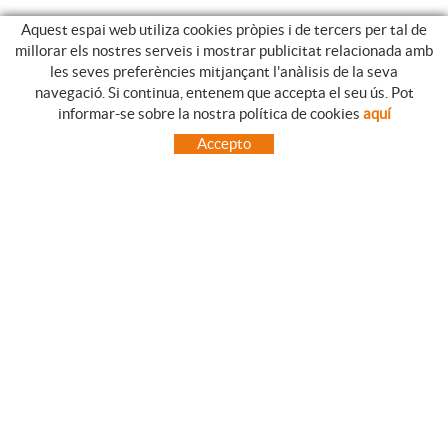
Aquest espai web utiliza cookies pròpies i de tercers per tal de
millorar els nostres serveis i mostrar publicitat relacionada amb
les seves preferències mitjançant l'anàlisis de la seva
navegació. Si continua, entenem que accepta el seu ús. Pot
GUIA DE COMPRA
informar-se sobre la nostra política de cookies
aquí
COM UTILITZAR LA NOSTRE BOTIGA ON-LINE
Accepto
PREGUNTES FREQÜENTS
PAGAMENT
ENVIAMENTS FORA DE LA PENÍNSULA
CANVIS I DEVOLUCIONS
INICI
CONTACTE
MARQUES
CONTACTE
TOT CAMPING CANET
C/ Vall 63, baixos, Local 1 - (Carretera N-II, Km 660, 2)
08360 CANET DE MAR (Barcelona)
93 795 67 99 / 634 543 373