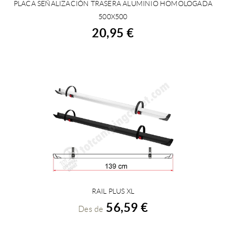
PLACA SEÑALIZACIÓN TRASERA ALUMINIO HOMOLOGADA
COMPRAR
500X500
20,95 €
RAIL PLUS XL
VEURE DETALLS
56,59 €
Des de