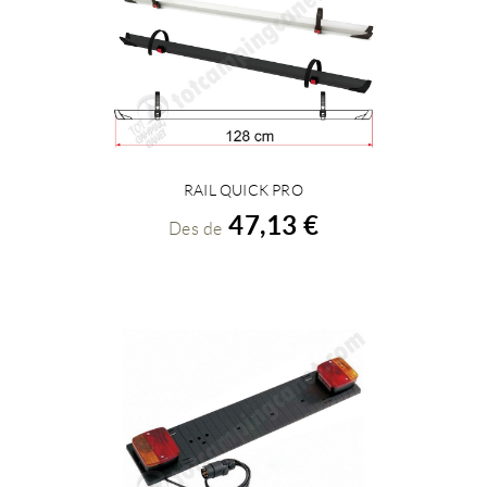
RAIL QUICK PRO
VEURE DETALLS
47,13 €
Des de