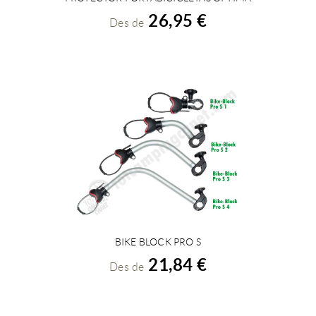
26,95 €
Des de
BIKE BLOCK PRO S
VEURE DETALLS
21,84 €
Des de