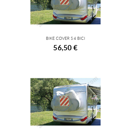
BIKE COVER S 4 BICI
COMPRAR
56,50 €