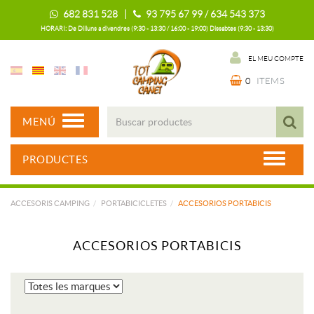
682 831 528 |
93 795 67 99 / 634 543 373
HORARI: De Dilluns a divendres (9:30 - 13:30 / 16:00 - 19:00) Dissabtes (9:30 - 13:30)
EL MEU COMPTE
0
ITEMS
MENÚ
PRODUCTES
ACCESORIS CAMPING
PORTABICICLETES
ACCESORIOS PORTABICIS
ACCESORIOS PORTABICIS