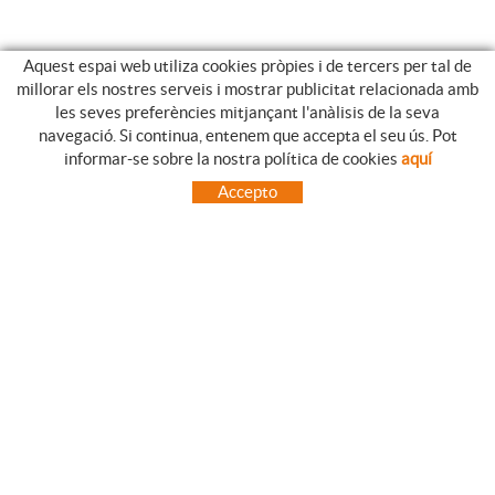
Aquest espai web utiliza cookies pròpies i de tercers per tal de
millorar els nostres serveis i mostrar publicitat relacionada amb
les seves preferències mitjançant l'anàlisis de la seva
navegació. Si continua, entenem que accepta el seu ús. Pot
GUIA DE COMPRA
informar-se sobre la nostra política de cookies
aquí
COM UTILITZAR LA NOSTRE BOTIGA ON-LINE
Accepto
PREGUNTES FREQÜENTS
PAGAMENT
ENVIAMENTS FORA DE LA PENÍNSULA
CANVIS I DEVOLUCIONS
INICI
CONTACTE
MARQUES
CONTACTE
TOT CAMPING CANET
C/ Vall 63, baixos, Local 1 - (Carretera N-II, Km 660, 2)
08360 CANET DE MAR (Barcelona)