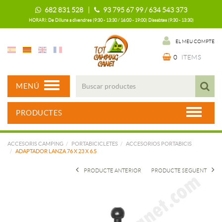
682 831 528 |
93 795 67 99 / 634 543 373
HORARI: De Dilluns a divendres (9:30 - 13:30 / 16:00 - 19:00) Dissabtes (9:30 - 13:30)
EL MEU COMPTE
0
ITEMS
MENÚ
PRODUCTES
ACCESORIS CAMPING
PORTABICICLETES
ACCESORIOS PORTABICIS
ADAPTADOR LANZA 76 X 23 X 6.5
PRODUCTE ANTERIOR
PRODUCTE SEGUENT