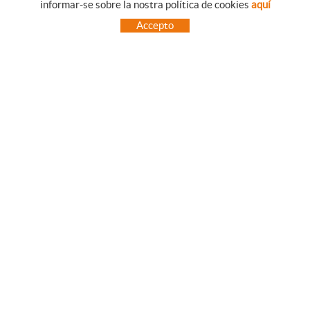
informar-se sobre la nostra política de cookies
aquí
COM UTILITZAR LA NOSTRE BOTIGA ON-LINE
Accepto
PREGUNTES FREQÜENTS
PAGAMENT
ENVIAMENTS FORA DE LA PENÍNSULA
CANVIS I DEVOLUCIONS
INICI
CONTACTE
MARQUES
CONTACTE
TOT CAMPING CANET
C/ Vall 63, baixos, Local 1 - (Carretera N-II, Km 660, 2)
08360 CANET DE MAR (Barcelona)
93 795 67 99 / 634 543 373
682 831 528
totcampingcanet@totcampingcanet.com