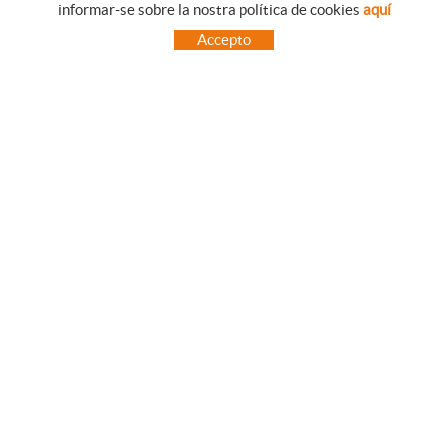
informar-se sobre la nostra política de cookies
aquí
COM UTILITZAR LA NOSTRE BOTIGA ON-LINE
Accepto
PREGUNTES FREQÜENTS
PAGAMENT
ENVIAMENTS FORA DE LA PENÍNSULA
CANVIS I DEVOLUCIONS
INICI
CONTACTE
MARQUES
CONTACTE
TOT CAMPING CANET
C/ Vall 63, baixos, Local 1 - (Carretera N-II, Km 660, 2)
08360 CANET DE MAR (Barcelona)
93 795 67 99 / 634 543 373
682 831 528
totcampingcanet@totcampingcanet.com