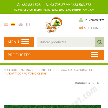
682 831 528 |
93 795 67 99 / 634 543 373
HORARI: De Dilluns a divendres (9:30 - 13:30 / 16:00 - 19:00) Dissabtes (9:30 - 13:30)
EL MEU COMPTE
0
ITEMS
MENÚ
PRODUCTES
ACCESORIS CAMPING
PORTABICICLETES
ACCESORIOS PORTABICIS
ADAPTADOR PORTABICICLETAS
PRODUCTE SEGUENT