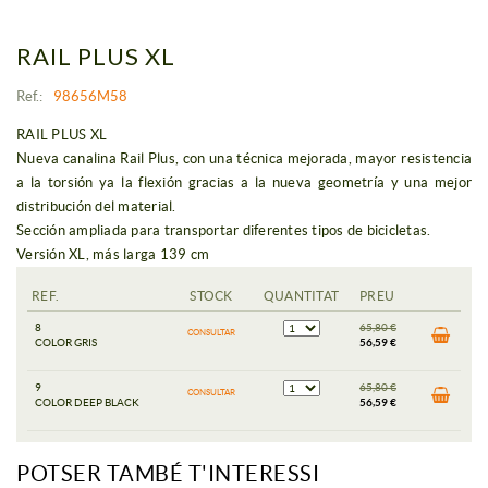
RAIL PLUS XL
Ref.:
98656M58
RAIL PLUS XL
Nueva canalina Rail Plus, con una técnica mejorada, mayor resistencia
a la torsión ya la flexión gracias a la nueva geometría y una mejor
distribución del material.
Sección ampliada para transportar diferentes tipos de bicicletas.
Versión XL, más larga 139 cm
REF.
STOCK
QUANTITAT
PREU
8
65,80 €
CONSULTAR
COLOR GRIS
56,59 €
9
65,80 €
CONSULTAR
COLOR DEEP BLACK
56,59 €
POTSER TAMBÉ T'INTERESSI