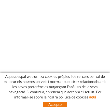
Aquest espai web utiliza cookies pròpies i de tercers per tal de
millorar els nostres serveis i mostrar publicitat relacionada amb
les seves preferències mitjançant l'anàlisis de la seva
navegació. Si continua, entenem que accepta el seu ús. Pot
GUIA DE COMPRA
informar-se sobre la nostra política de cookies
aquí
COM UTILITZAR LA NOSTRE BOTIGA ON-LINE
Accepto
PREGUNTES FREQÜENTS