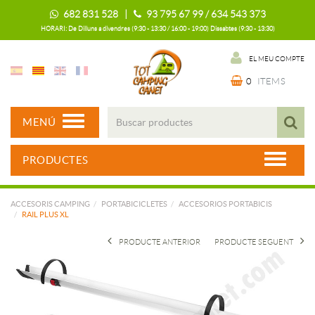
682 831 528 |
93 795 67 99 / 634 543 373
HORARI: De Dilluns a divendres (9:30 - 13:30 / 16:00 - 19:00) Dissabtes (9:30 - 13:30)
EL MEU COMPTE
0
ITEMS
MENÚ
PRODUCTES
ACCESORIS CAMPING
PORTABICICLETES
ACCESORIOS PORTABICIS
RAIL PLUS XL
PRODUCTE ANTERIOR
PRODUCTE SEGUENT