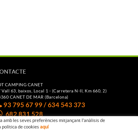
ONTACTE
OT CAMPING CANET
 Vall 63, baixos, Local 1 - (Carretera N-II, Km 660, 2)
8360 CANET DE MAR (Barcelona)
93 795 67 99 / 634 543 373
682 831 528
da amb les seves preferències mitjançant l'anàlisis de
otcampingcanet@totcampingcanet.com
a política de cookies
aquí