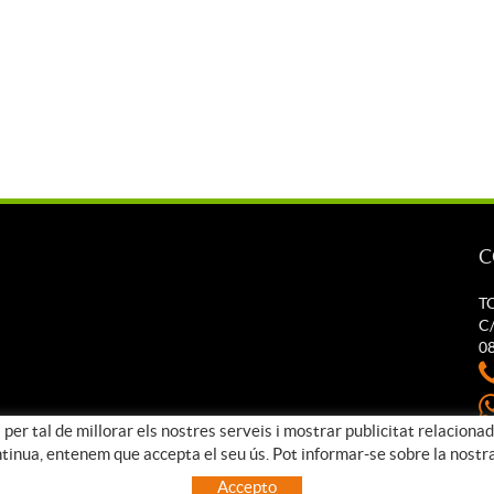
C
T
C/
0
 per tal de millorar els nostres serveis i mostrar publicitat relaciona
t
ntinua, entenem que accepta el seu ús. Pot informar-se sobre la nostr
Accepto