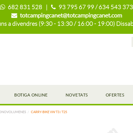
682 831 528 |
93 795 67 99 / 634 543 373
totcampingcanet@totcampingcanet.com
s a divendres (9:30 - 13:30 / 16:00 - 19:00) Dissab
BOTIGA ONLINE
NOVETATS
OFERTES
 MONOVOLUMENES
CARRY-BIKE VW T3 / T25