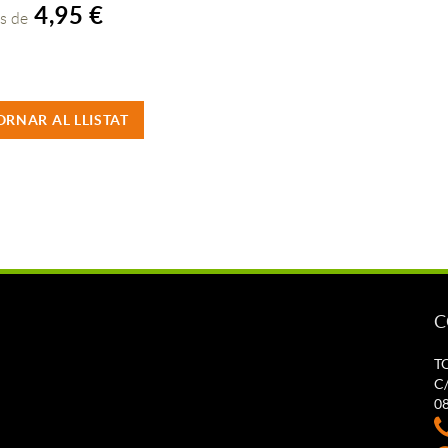
4,95 €
s de
ORNAR AL LLISTAT
C
T
C/
0