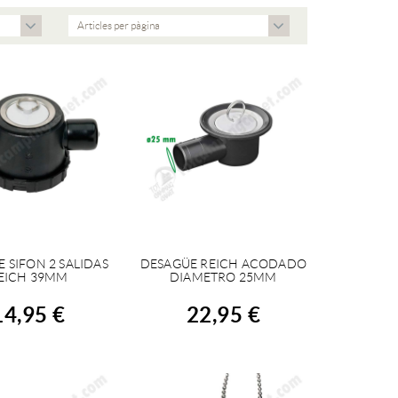
Articles per pàgina
 SIFON 2 SALIDAS
DESAGÜE REICH ACODADO
OMPRAR
COMPRAR
EICH 39MM
DIAMETRO 25MM
14,95 €
22,95 €