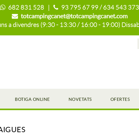
682 831 528 |
93 795 67 99 / 634 543 373
totcampingcanet@totcampingcanet.com
s a divendres (9:30 - 13:30 / 16:00 - 19:00) Dissab
BOTIGA ONLINE
NOVETATS
OFERTES
AIGUES