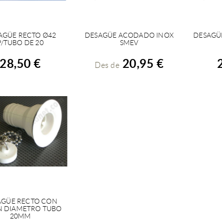
AGÜE RECTO Ø42
DESAGÜE ACODADO INOX
DESAGÜE
COMPRAR
VEURE DETALLS
C
P/TUBO DE 20
SMEV
28,50 €
20,95 €
Des de
AGÜE RECTO CON
VEURE DETALLS
N DIAMETRO TUBO
20MM