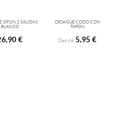
 SIFON 2 SALIDAS
DESAGÜE CODO CON
OMPRAR
VEURE DETALLS
BLANCO
TAPON
26,90 €
5,95 €
Des de