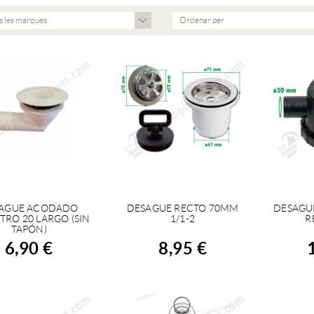
s les marques
Ordenar per
AGUE ACODADO
DESAGUE RECTO 70MM
DESAGUE
COMPRAR
COMPRAR
C
TRO 20 LARGO (SIN
1/1-2
R
TAPÓN)
6,90 €
8,95 €