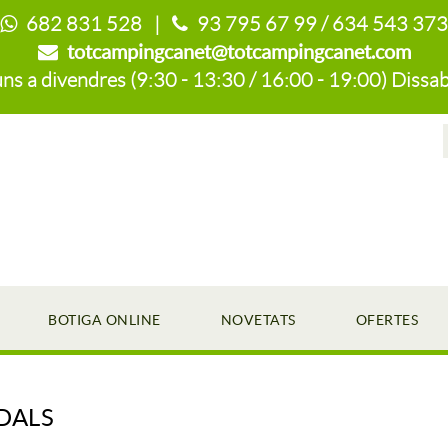
682 831 528 |
93 795 67 99 / 634 543 373
totcampingcanet@totcampingcanet.com
s a divendres (9:30 - 13:30 / 16:00 - 19:00) Dissab
BOTIGA ONLINE
NOVETATS
OFERTES
DALS