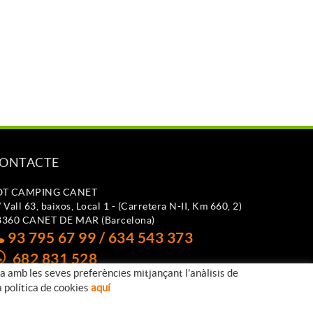
ONTACTE
OT CAMPING CANET
 Vall 63, baixos, Local 1 - (Carretera N-II, Km 660, 2)
8360 CANET DE MAR (Barcelona)
93 795 67 99 / 634 543 373
682 831 528
da amb les seves preferències mitjançant l'anàlisis de
otcampingcanet@totcampingcanet.com
a política de cookies
aquí