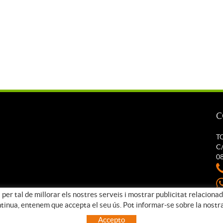
C
T
C/
0
 per tal de millorar els nostres serveis i mostrar publicitat relaciona
t
ntinua, entenem que accepta el seu ús. Pot informar-se sobre la nostr
Accepto