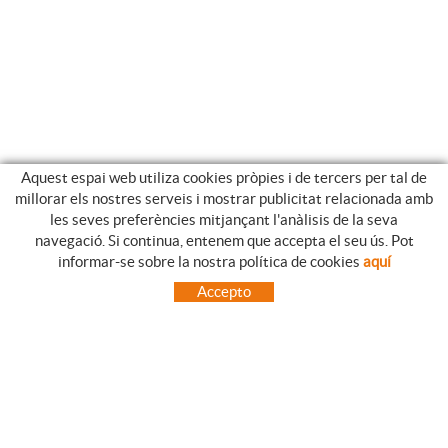
Aquest espai web utiliza cookies pròpies i de tercers per tal de
millorar els nostres serveis i mostrar publicitat relacionada amb
les seves preferències mitjançant l'anàlisis de la seva
navegació. Si continua, entenem que accepta el seu ús. Pot
GUIA DE COMPRA
informar-se sobre la nostra política de cookies
aquí
COM UTILITZAR LA NOSTRE BOTIGA ON-LINE
Accepto
PREGUNTES FREQÜENTS
PAGAMENT
ENVIAMENTS FORA DE LA PENÍNSULA
CANVIS I DEVOLUCIONS
INICI
CONTACTE
MARQUES