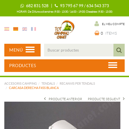
682 831 528 |
93 795 67 99 / 634 543 373
HORARI: De Dilluns a divendres (9:30 - 13:30 / 16:00 - 19:00) Dissabtes (9:30 - 13:30)
EL MEU COMPTE
0
ITEMS
MENÚ
PRODUCTES
ACCESORIS CAMPING
TENDALS
RECANVIS PER TENDALS
CARCASA DERECHA F45S BLANCA
PRODUCTE ANTERIOR
PRODUCTE SEGUENT