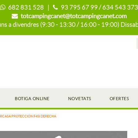
682 831 528 |
93 795 67 99 / 634 543 373
totcampingcanet@totcampingcanet.com
s a divendres (9:30 - 13:30 / 16:00 - 19:00) Dissab
BOTIGA ONLINE
NOVETATS
OFERTES
RCASA PROTECCION F45I DERECHA