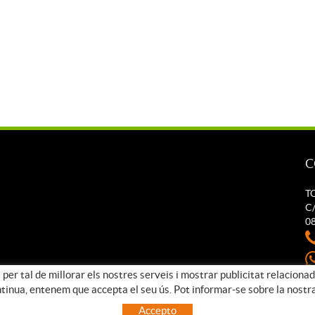
C
T
C/
0
 per tal de millorar els nostres serveis i mostrar publicitat relaciona
t
ntinua, entenem que accepta el seu ús. Pot informar-se sobre la nostr
Accepto