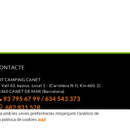
ONTACTE
OT CAMPING CANET
 Vall 63, baixos, Local 1 - (Carretera N-II, Km 660, 2)
8360 CANET DE MAR (Barcelona)
93 795 67 99 / 634 543 373
682 831 528
da amb les seves preferències mitjançant l'anàlisis de
otcampingcanet@totcampingcanet.com
a política de cookies
aquí