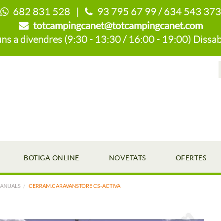
682 831 528 |
93 795 67 99 / 634 543 373
totcampingcanet@totcampingcanet.com
s a divendres (9:30 - 13:30 / 16:00 - 19:00) Dissab
BOTIGA ONLINE
NOVETATS
OFERTES
MANUALS
CERRAM.CARAVANSTORE CS-ACTIVA