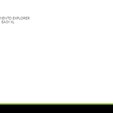
IENTO EXPLORER
EASY XL