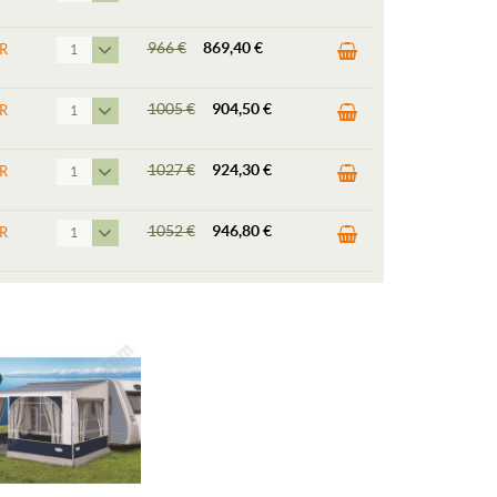
966
€
869,40 €
R
1
1005
€
904,50 €
R
1
1027
€
924,30 €
R
1
1052
€
946,80 €
R
1