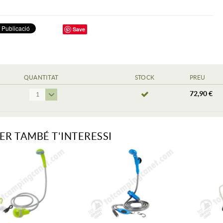
Save
QUANTITAT
STOCK
PREU
72,90 €
1
ER TAMBÉ T'INTERESSI