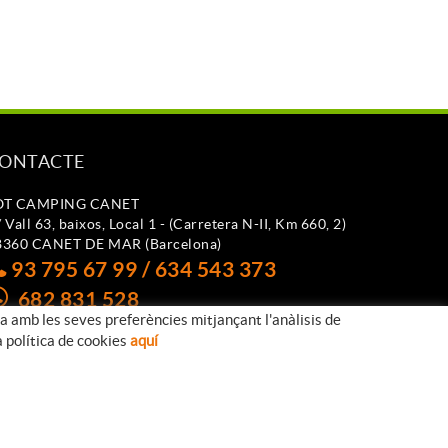
ONTACTE
OT CAMPING CANET
 Vall 63, baixos, Local 1 - (Carretera N-II, Km 660, 2)
8360 CANET DE MAR (Barcelona)
93 795 67 99 / 634 543 373
682 831 528
da amb les seves preferències mitjançant l'anàlisis de
otcampingcanet@totcampingcanet.com
a política de cookies
aquí
Distribuït per:
MICROLÒGIC S.L.U.