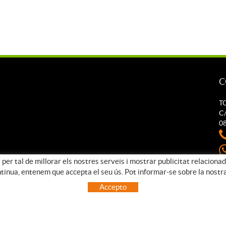
C
T
C/
0
 per tal de millorar els nostres serveis i mostrar publicitat relaciona
t
ntinua, entenem que accepta el seu ús. Pot informar-se sobre la nostr
Accepto
COOKIES
AVÍS LEGAL
CONDICIONS D'ÚS