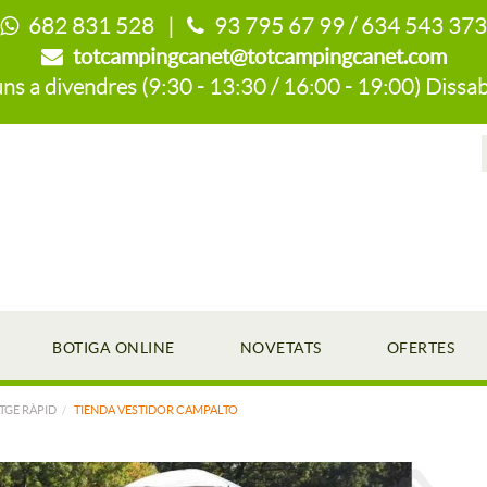
682 831 528 |
93 795 67 99 / 634 543 373
totcampingcanet@totcampingcanet.com
s a divendres (9:30 - 13:30 / 16:00 - 19:00) Dissab
BOTIGA ONLINE
NOVETATS
OFERTES
TGE RÀPID
TIENDA VESTIDOR CAMPALTO