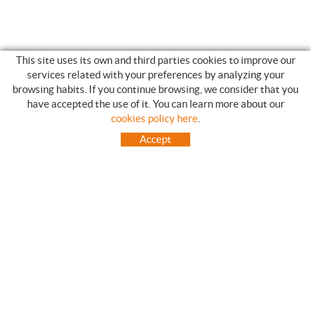
This site uses its own and third parties cookies to improve our
services related with your preferences by analyzing your
browsing habits. If you continue browsing, we consider that you
have accepted the use of it. You can learn more about our
SHOPPING GUIDE
cookies policy here
.
HOW TO USE OUR ON-LINE STORE
Accept
FREQUENT QUESTIONS
PAYMENT
SHIPMENTS OUTSIDE OF IBERIAN PENINSULA
EXCHANGES AND RETURNS
HOME
CONTACT US
BRANDS
CONTACT
TOT CAMPING CANET