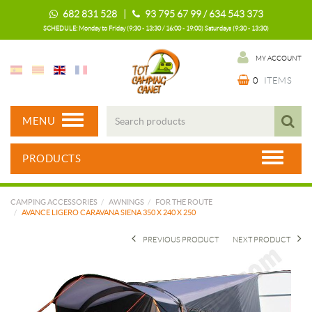
682 831 528 |
93 795 67 99 / 634 543 373
SCHEDULE: Monday to Friday (9:30 - 13:30 / 16:00 - 19:00) Saturdays (9:30 - 13:30)
MY ACCOUNT
0
ITEMS
MENU
PRODUCTS
CAMPING ACCESSORIES
AWNINGS
FOR THE ROUTE
AVANCE LIGERO CARAVANA SIENA 350 X 240 X 250
PREVIOUS PRODUCT
NEXT PRODUCT