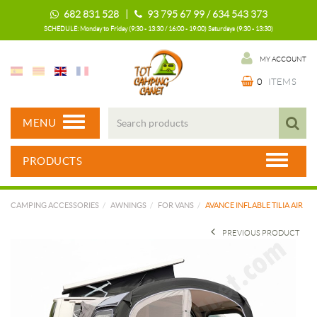
682 831 528 |
93 795 67 99 / 634 543 373
SCHEDULE: Monday to Friday (9:30 - 13:30 / 16:00 - 19:00) Saturdays (9:30 - 13:30)
MY ACCOUNT
0
ITEMS
MENU
PRODUCTS
CAMPING ACCESSORIES
AWNINGS
FOR VANS
AVANCE INFLABLE TILIA AIR
PREVIOUS PRODUCT