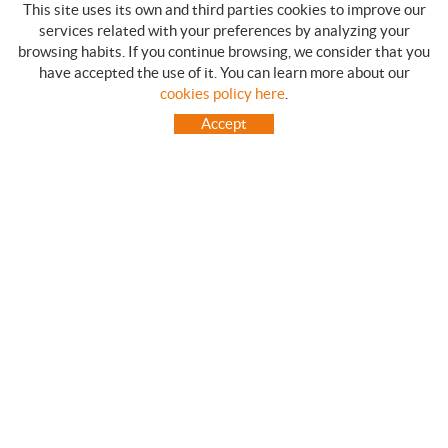
This site uses its own and third parties cookies to improve our
services related with your preferences by analyzing your
browsing habits. If you continue browsing, we consider that you
have accepted the use of it. You can learn more about our
SHOPPING GUIDE
cookies policy here
.
HOW TO USE OUR ON-LINE STORE
Accept
FREQUENT QUESTIONS
PAYMENT
SHIPMENTS OUTSIDE OF IBERIAN PENINSULA
EXCHANGES AND RETURNS
HOME
CONTACT US
BRANDS
CONTACT
TOT CAMPING CANET
C/ Vall 63, baixos, Local 1 - (Carretera N-II, Km 660, 2)
08360 CANET DE MAR (Barcelona)
93 795 67 99 / 634 543 373