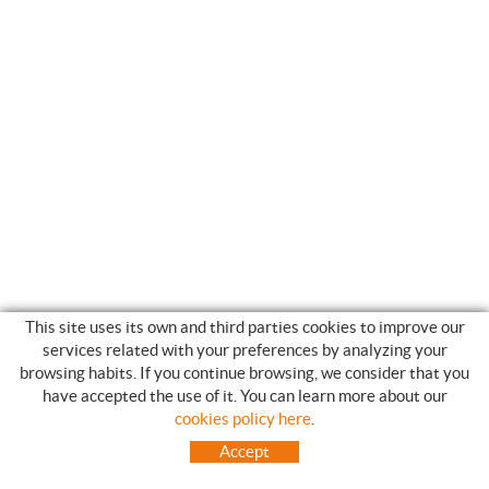
This site uses its own and third parties cookies to improve our
services related with your preferences by analyzing your
browsing habits. If you continue browsing, we consider that you
have accepted the use of it. You can learn more about our
SHOPPING GUIDE
cookies policy here
.
HOW TO USE OUR ON-LINE STORE
Accept
FREQUENT QUESTIONS
PAYMENT