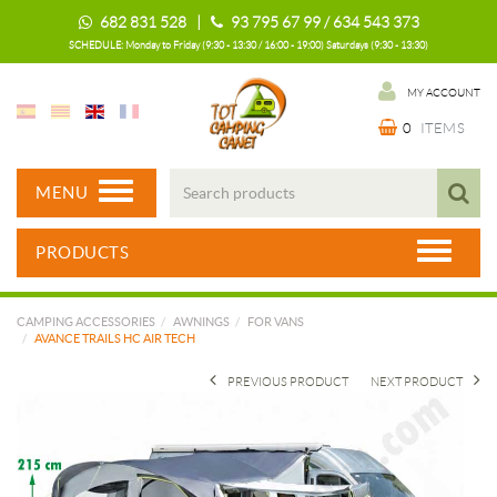
682 831 528 |
93 795 67 99 / 634 543 373
SCHEDULE: Monday to Friday (9:30 - 13:30 / 16:00 - 19:00) Saturdays (9:30 - 13:30)
MY ACCOUNT
0
ITEMS
MENU
PRODUCTS
CAMPING ACCESSORIES
AWNINGS
FOR VANS
AVANCE TRAILS HC AIR TECH
PREVIOUS PRODUCT
NEXT PRODUCT