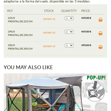
adaptarse a la forma del suelo, disponible en las 3 medidas.
REF.
STOCK
QUANTITY
PRICE
225/0
439,00 €
CONTACT US
FRONTAL DE 225 CM
290/0
469,00 €
CONTACT US
FRONTAL DE 290 CM
350/0
499,00 €
CONTACT US
FRONTAL DE 350 CM
YOU MAY ALSO LIKE