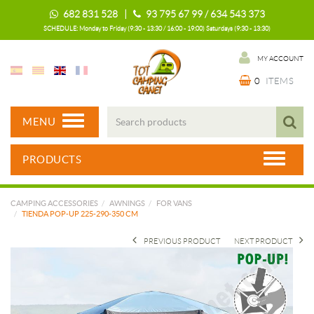
682 831 528 |
93 795 67 99 / 634 543 373
SCHEDULE: Monday to Friday (9:30 - 13:30 / 16:00 - 19:00) Saturdays (9:30 - 13:30)
MY ACCOUNT
0
ITEMS
MENU
PRODUCTS
CAMPING ACCESSORIES
AWNINGS
FOR VANS
TIENDA POP-UP 225-290-350 CM
PREVIOUS PRODUCT
NEXT PRODUCT