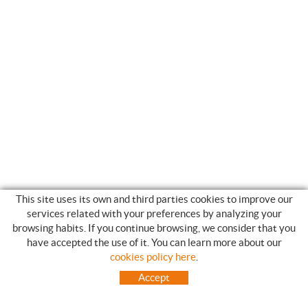
This site uses its own and third parties cookies to improve our
services related with your preferences by analyzing your
browsing habits. If you continue browsing, we consider that you
have accepted the use of it. You can learn more about our
SHOPPING GUIDE
cookies policy here
.
HOW TO USE OUR ON-LINE STORE
Accept
FREQUENT QUESTIONS
PAYMENT