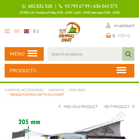
682 831 528 |
93 795 67 99 / 634 543 373
SCHEDULE: Monday to Friday (9:30 - 13:30 / 16:00 - 19:00) Saturdays (9:30 - 13:30)
MY ACCOUNT
0
ITEMS
MENU
PRODUCTS
CAMPING ACCESSORIES
AWNINGS
FOR VANS
TIENDA PORTON VW T5/T6 COMET
PREVIOUS PRODUCT
NEXT PRODUCT