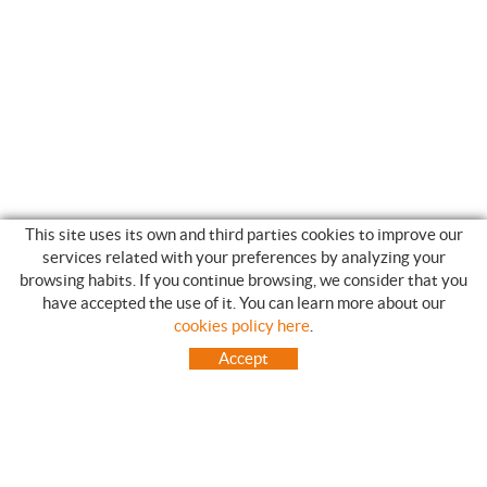
This site uses its own and third parties cookies to improve our
services related with your preferences by analyzing your
browsing habits. If you continue browsing, we consider that you
have accepted the use of it. You can learn more about our
SHOPPING GUIDE
cookies policy here
.
HOW TO USE OUR ON-LINE STORE
Accept
FREQUENT QUESTIONS
PAYMENT
SHIPMENTS OUTSIDE OF IBERIAN PENINSULA
EXCHANGES AND RETURNS
HOME