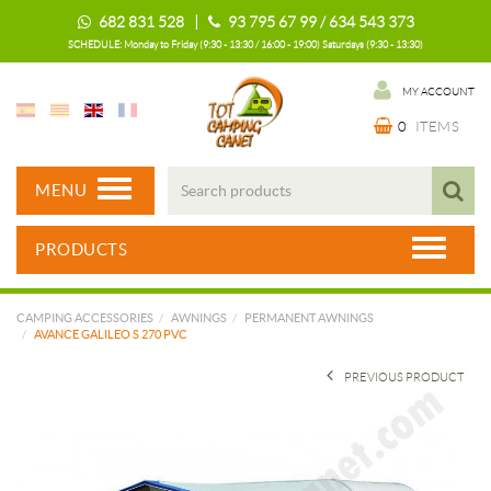
682 831 528 |
93 795 67 99 / 634 543 373
SCHEDULE: Monday to Friday (9:30 - 13:30 / 16:00 - 19:00) Saturdays (9:30 - 13:30)
MY ACCOUNT
0
ITEMS
MENU
PRODUCTS
CAMPING ACCESSORIES
AWNINGS
PERMANENT AWNINGS
AVANCE GALILEO S 270 PVC
PREVIOUS PRODUCT