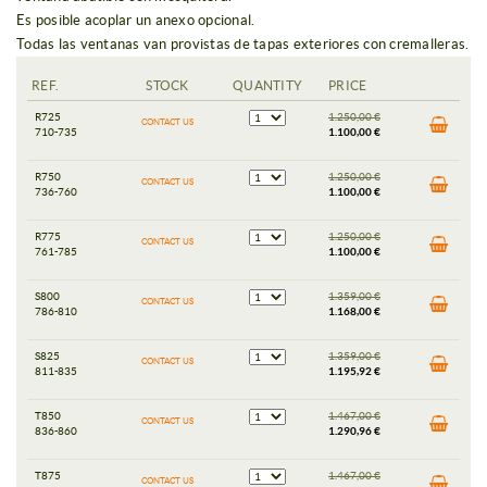
Es posible acoplar un anexo opcional.
Todas las ventanas van provistas de tapas exteriores con cremalleras.
REF.
STOCK
QUANTITY
PRICE
R725
1.250,00 €
CONTACT US
710-735
1.100,00 €
R750
1.250,00 €
CONTACT US
736-760
1.100,00 €
R775
1.250,00 €
CONTACT US
761-785
1.100,00 €
S800
1.359,00 €
CONTACT US
786-810
1.168,00 €
S825
1.359,00 €
CONTACT US
811-835
1.195,92 €
T850
1.467,00 €
CONTACT US
836-860
1.290,96 €
T875
1.467,00 €
CONTACT US