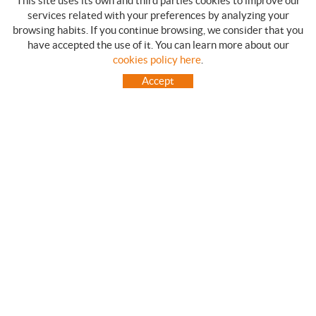
This site uses its own and third parties cookies to improve our
services related with your preferences by analyzing your
browsing habits. If you continue browsing, we consider that you
have accepted the use of it. You can learn more about our
SHOPPING GUIDE
cookies policy here
.
HOW TO USE OUR ON-LINE STORE
Accept
FREQUENT QUESTIONS
PAYMENT
SHIPMENTS OUTSIDE OF IBERIAN PENINSULA
EXCHANGES AND RETURNS
HOME
CONTACT US
BRANDS
CONTACT
TOT CAMPING CANET
C/ Vall 63, baixos, Local 1 - (Carretera N-II, Km 660, 2)
08360 CANET DE MAR (Barcelona)
93 795 67 99 / 634 543 373
682 831 528