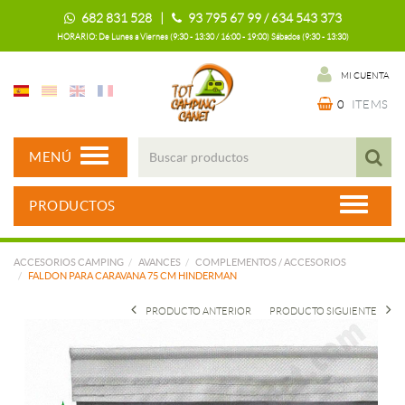
682 831 528 |
93 795 67 99 / 634 543 373
HORARIO: De Lunes a Viernes (9:30 - 13:30 / 16:00 - 19:00) Sábados (9:30 - 13:30)
MI CUENTA
0
ITEMS
MENÚ
PRODUCTOS
ACCESORIOS CAMPING
AVANCES
COMPLEMENTOS / ACCESORIOS
FALDON PARA CARAVANA 75 CM HINDERMAN
PRODUCTO ANTERIOR
PRODUCTO SIGUIENTE