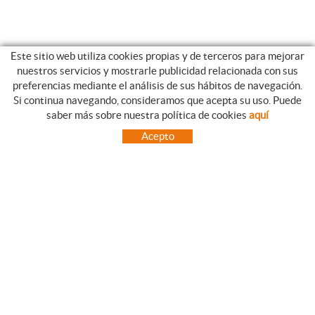
Este sitio web utiliza cookies propias y de terceros para mejorar
nuestros servicios y mostrarle publicidad relacionada con sus
preferencias mediante el análisis de sus hábitos de navegación.
Si continua navegando, consideramos que acepta su uso. Puede
GUIA DE COMPRA
saber más sobre nuestra política de cookies
aquí
COMO REALIZAR SUS PEDIDOS
Acepto
PREGUNTAS FRECUENTES
FORMAS DE PAGO
ENVÍOS FUERA DE LA PENÍNSULA
INCIDENCIAS EN EL TRANSPORTE, GARANTIAS Y DEVOLUCIONES
INICIO
CONTACTO
MARCAS
CONTACTO
TOT CAMPING CANET
C/ Vall 63, baixos, Local 1 - (Carretera N-II, Km 660, 2)