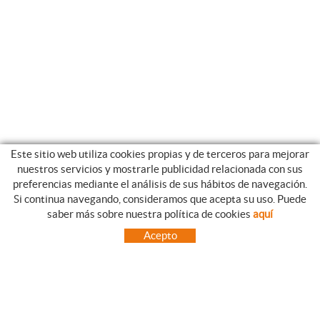
Este sitio web utiliza cookies propias y de terceros para mejorar
nuestros servicios y mostrarle publicidad relacionada con sus
preferencias mediante el análisis de sus hábitos de navegación.
Si continua navegando, consideramos que acepta su uso. Puede
GUIA DE COMPRA
saber más sobre nuestra política de cookies
aquí
COMO REALIZAR SUS PEDIDOS
Acepto
PREGUNTAS FRECUENTES
FORMAS DE PAGO
ENVÍOS FUERA DE LA PENÍNSULA
INCIDENCIAS EN EL TRANSPORTE, GARANTIAS Y DEVOLUCIONES
INICIO