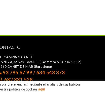
ONTACTO
OT CAMPING CANET
 Vall 63, baixos, Local 1 - (Carretera N-II, Km 660, 2)
8360 CANET DE MAR (Barcelona)
93 795 67 99 / 634 543 373
682 831 528
n sus preferencias mediante el análisis de sus hábitos
otcampingcanet@totcampingcanet.com
estra política de cookies
aquí