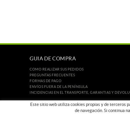
GUIA DE COMPRA
COMO REALIZAR SUS PEDIDOS
PREGUNTAS FRECUENTES
FORMAS DE PAGO
ENVÍOS FUERA DE LA PENÍNSULA
INCIDENCIAS EN EL TRANSPORTE, GARANTIAS Y DEVOL
INICIO
Este sitio web utiliza cookies propias y de terceros 
CONTACTO
de navegación. Si continua n
MARCAS