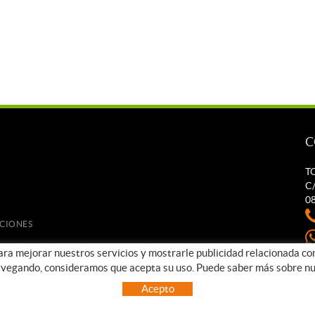
C
T
C/
0
UCIONES
para mejorar nuestros servicios y mostrarle publicidad relacionada co
t
avegando, consideramos que acepta su uso. Puede saber más sobre nu
Acepto