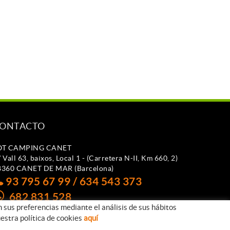
ONTACTO
OT CAMPING CANET
 Vall 63, baixos, Local 1 - (Carretera N-II, Km 660, 2)
8360 CANET DE MAR (Barcelona)
93 795 67 99 / 634 543 373
682 831 528
n sus preferencias mediante el análisis de sus hábitos
otcampingcanet@totcampingcanet.com
estra política de cookies
aquí