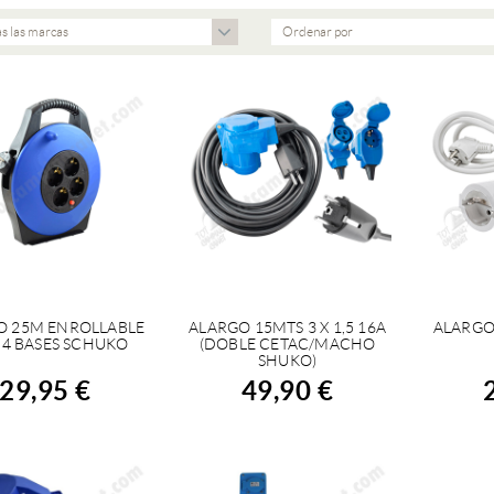
s las marcas
Ordenar por
O 25M ENROLLABLE
ALARGO 15MTS 3 X 1,5 16A
ALARGO
COMPRAR
COMPRAR
C
4 BASES SCHUKO
(DOBLE CETAC/MACHO
SHUKO)
29,95 €
49,90 €