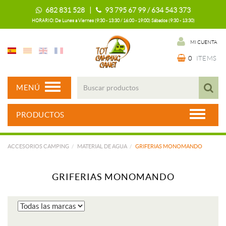
682 831 528 |
93 795 67 99 / 634 543 373
HORARIO: De Lunes a Viernes (9:30 - 13:30 / 16:00 - 19:00) Sábados (9:30 - 13:30)
MI CUENTA
0
ITEMS
MENÚ
PRODUCTOS
ACCESORIOS CAMPING
MATERIAL DE AGUA
GRIFERIAS MONOMANDO
GRIFERIAS MONOMANDO