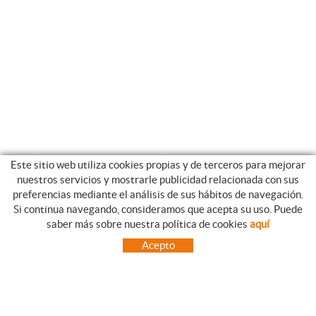
Este sitio web utiliza cookies propias y de terceros para mejorar
nuestros servicios y mostrarle publicidad relacionada con sus
preferencias mediante el análisis de sus hábitos de navegación.
Si continua navegando, consideramos que acepta su uso. Puede
GUIA DE COMPRA
saber más sobre nuestra política de cookies
aquí
COMO REALIZAR SUS PEDIDOS
Acepto
PREGUNTAS FRECUENTES
FORMAS DE PAGO
ENVÍOS FUERA DE LA PENÍNSULA
INCIDENCIAS EN EL TRANSPORTE, GARANTIAS Y DEVOLUCIONES