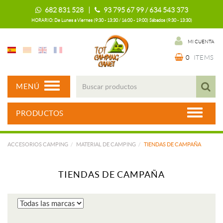
682 831 528 |
93 795 67 99 / 634 543 373
HORARIO: De Lunes a Viernes (9:30 - 13:30 / 16:00 - 19:00) Sábados (9:30 - 13:30)
MI CUENTA
0
ITEMS
MENÚ
PRODUCTOS
ACCESORIOS CAMPING
MATERIAL DE CAMPING
TIENDAS DE CAMPAÑA
TIENDAS DE CAMPAÑA