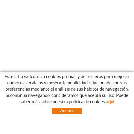
Este sitio web utiliza cookies propias y de terceros para mejorar
nuestros servicios y mostrarle publicidad relacionada con sus
preferencias mediante el análisis de sus hábitos de navegación.
Si continua navegando, consideramos que acepta su uso. Puede
GUIA DE COMPRA
saber más sobre nuestra política de cookies
aquí
COMO REALIZAR SUS PEDIDOS
Acepto
PREGUNTAS FRECUENTES
FORMAS DE PAGO
ENVÍOS FUERA DE LA PENÍNSULA
INCIDENCIAS EN EL TRANSPORTE, GARANTIAS Y DEVOLUCIONES