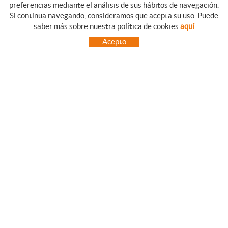
preferencias mediante el análisis de sus hábitos de navegación.
Si continua navegando, consideramos que acepta su uso. Puede
GUIA DE COMPRA
saber más sobre nuestra política de cookies
aquí
COMO REALIZAR SUS PEDIDOS
Acepto
PREGUNTAS FRECUENTES
FORMAS DE PAGO
ENVÍOS FUERA DE LA PENÍNSULA
INCIDENCIAS EN EL TRANSPORTE, GARANTIAS Y DEVOLUCIONES
INICIO
CONTACTO
MARCAS
CONTACTO
TOT CAMPING CANET
C/ Vall 63, baixos, Local 1 - (Carretera N-II, Km 660, 2)
08360 CANET DE MAR (Barcelona)
93 795 67 99 / 634 543 373
682 831 528
totcampingcanet@totcampingcanet.com