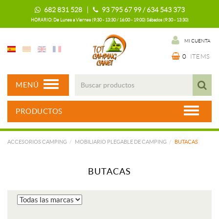
682 831 528 |
93 795 67 99 / 634 543 373
HORARIO: De Lunes a Viernes (9:30 - 13:30 / 16:00 - 19:00) Sábados (9:30 - 13:30)
MI CUENTA
0
ITEMS
MENÚ
PRODUCTOS
ACCESORIOS CAMPING
MOBILIARIO PLEGABLE DE CAMPING
BUTACAS
BUTACAS