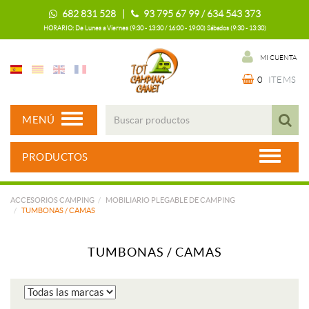
682 831 528 |
93 795 67 99 / 634 543 373
HORARIO: De Lunes a Viernes (9:30 - 13:30 / 16:00 - 19:00) Sábados (9:30 - 13:30)
MI CUENTA
0
ITEMS
MENÚ
PRODUCTOS
ACCESORIOS CAMPING
MOBILIARIO PLEGABLE DE CAMPING
TUMBONAS / CAMAS
TUMBONAS / CAMAS