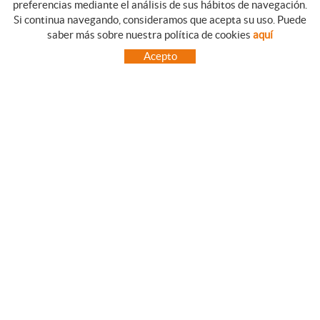
preferencias mediante el análisis de sus hábitos de navegación.
Si continua navegando, consideramos que acepta su uso. Puede
GUIA DE COMPRA
saber más sobre nuestra política de cookies
aquí
COMO REALIZAR SUS PEDIDOS
Acepto
PREGUNTAS FRECUENTES
FORMAS DE PAGO
ENVÍOS FUERA DE LA PENÍNSULA
INCIDENCIAS EN EL TRANSPORTE, GARANTIAS Y DEVOLUCIONES
INICIO
CONTACTO
MARCAS
CONTACTO
TOT CAMPING CANET
C/ Vall 63, baixos, Local 1 - (Carretera N-II, Km 660, 2)
08360 CANET DE MAR (Barcelona)
93 795 67 99 / 634 543 373
682 831 528
totcampingcanet@totcampingcanet.com