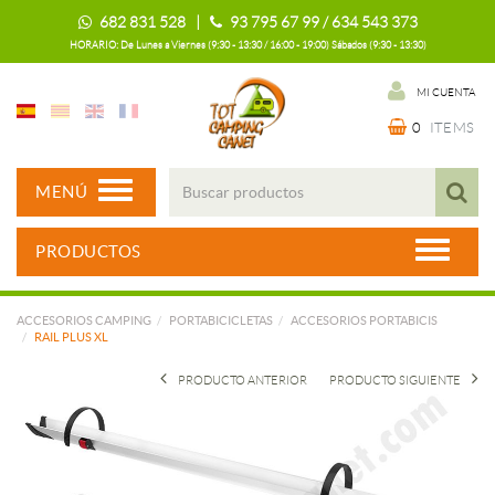
682 831 528 |
93 795 67 99 / 634 543 373
HORARIO: De Lunes a Viernes (9:30 - 13:30 / 16:00 - 19:00) Sábados (9:30 - 13:30)
MI CUENTA
0
ITEMS
MENÚ
PRODUCTOS
ACCESORIOS CAMPING
PORTABICICLETAS
ACCESORIOS PORTABICIS
RAIL PLUS XL
PRODUCTO ANTERIOR
PRODUCTO SIGUIENTE