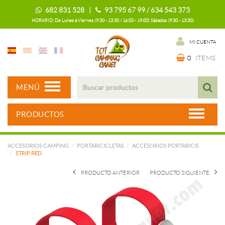
682 831 528 |
93 795 67 99 / 634 543 373
HORARIO: De Lunes a Viernes (9:30 - 13:30 / 16:00 - 19:00) Sábados (9:30 - 13:30)
MI CUENTA
0
ITEMS
MENÚ
PRODUCTOS
ACCESORIOS CAMPING
PORTABICICLETAS
ACCESORIOS PORTABICIS
STRIP RED
PRODUCTO ANTERIOR
PRODUCTO SIGUIENTE