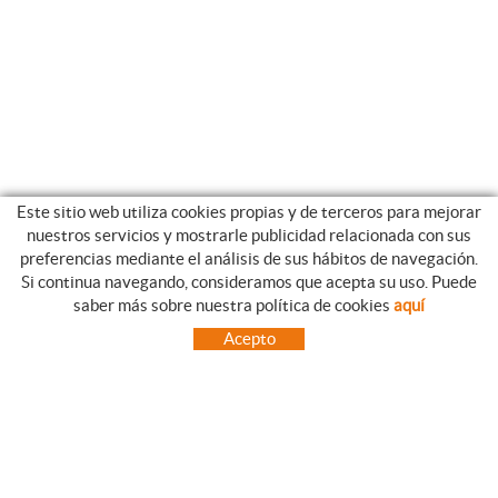
Este sitio web utiliza cookies propias y de terceros para mejorar
nuestros servicios y mostrarle publicidad relacionada con sus
preferencias mediante el análisis de sus hábitos de navegación.
Si continua navegando, consideramos que acepta su uso. Puede
GUIA DE COMPRA
saber más sobre nuestra política de cookies
aquí
COMO REALIZAR SUS PEDIDOS
Acepto
PREGUNTAS FRECUENTES
FORMAS DE PAGO
ENVÍOS FUERA DE LA PENÍNSULA
INCIDENCIAS EN EL TRANSPORTE, GARANTIAS Y DEVOLUCIONES
INICIO
CONTACTO