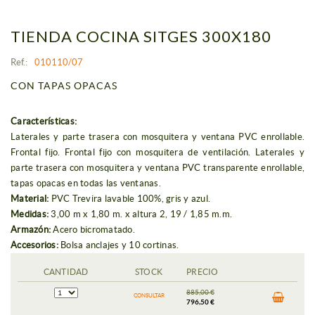
TIENDA COCINA SITGES 300X180
Ref.:
010110/07
CON TAPAS OPACAS
Características:
Laterales y parte trasera con mosquitera y ventana PVC enrollable.
Frontal fijo. Frontal fijo con mosquitera de ventilación. Laterales y
parte trasera con mosquitera y ventana PVC transparente enrollable,
tapas opacas en todas las ventanas.
Material:
PVC Trevira lavable 100%, gris y azul.
Medidas:
3,00 m x 1,80 m. x altura 2, 19 / 1,85 m.m.
Armazón:
Acero bicromatado.
Accesorios:
Bolsa anclajes y 10 cortinas.
CANTIDAD
STOCK
PRECIO
885,00 €
CONSULTAR
796,50 €