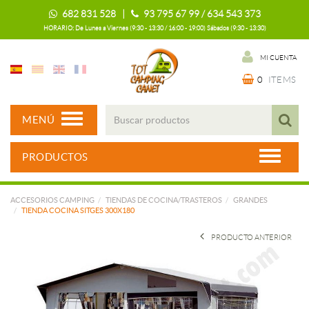
682 831 528 |
93 795 67 99 / 634 543 373
HORARIO: De Lunes a Viernes (9:30 - 13:30 / 16:00 - 19:00) Sábados (9:30 - 13:30)
MI CUENTA
0
ITEMS
MENÚ
PRODUCTOS
ACCESORIOS CAMPING
TIENDAS DE COCINA/TRASTEROS
GRANDES
TIENDA COCINA SITGES 300X180
PRODUCTO ANTERIOR