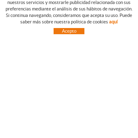
nuestros servicios y mostrarle publicidad relacionada con sus
preferencias mediante el análisis de sus hábitos de navegación.
Si continua navegando, consideramos que acepta su uso. Puede
GUIA DE COMPRA
saber más sobre nuestra política de cookies
aquí
COMO REALIZAR SUS PEDIDOS
Acepto
PREGUNTAS FRECUENTES
FORMAS DE PAGO
ENVÍOS FUERA DE LA PENÍNSULA
INCIDENCIAS EN EL TRANSPORTE, GARANTIAS Y DEVOLUCIONES
INICIO
CONTACTO
MARCAS
CONTACTO
TOT CAMPING CANET
C/ Vall 63, baixos, Local 1 - (Carretera N-II, Km 660, 2)
08360 CANET DE MAR (Barcelona)
93 795 67 99 / 634 543 373
682 831 528