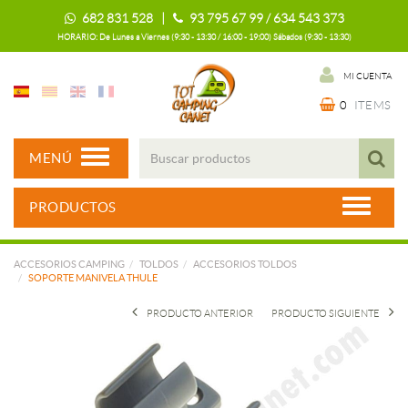
682 831 528 |
93 795 67 99 / 634 543 373
HORARIO: De Lunes a Viernes (9:30 - 13:30 / 16:00 - 19:00) Sábados (9:30 - 13:30)
MI CUENTA
0
ITEMS
MENÚ
PRODUCTOS
ACCESORIOS CAMPING
TOLDOS
ACCESORIOS TOLDOS
SOPORTE MANIVELA THULE
PRODUCTO ANTERIOR
PRODUCTO SIGUIENTE