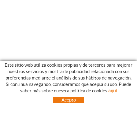
Este sitio web utiliza cookies propias y de terceros para mejorar
nuestros servicios y mostrarle publicidad relacionada con sus
preferencias mediante el análisis de sus hábitos de navegación.
Si continua navegando, consideramos que acepta su uso. Puede
GUIA DE COMPRA
saber más sobre nuestra política de cookies
aquí
COMO REALIZAR SUS PEDIDOS
Acepto
PREGUNTAS FRECUENTES
FORMAS DE PAGO
ENVÍOS FUERA DE LA PENÍNSULA
INCIDENCIAS EN EL TRANSPORTE, GARANTIAS Y DEVOLUCIONES
INICIO