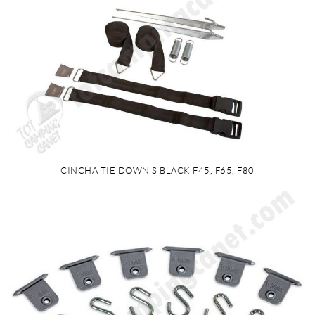
CINCHA TIE DOWN S BLACK F45, F65, F80