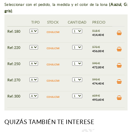
Seleccionar con el pedido, la medida y el color de la lona
(A:azul, G:
gris)
.
TIPO
STOCK
CANTIDAD
PRECIO
518
€
Ref.:180
CONSULTAR
414,40 €
570
€
Ref.:220
CONSULTAR
456,00 €
590
€
Ref.:250
CONSULTAR
472,00 €
593
€
Ref.:270
CONSULTAR
474,40 €
609
€
Ref.:300
CONSULTAR
493,60 €
QUIZÁS TAMBIÉN TE INTERESE