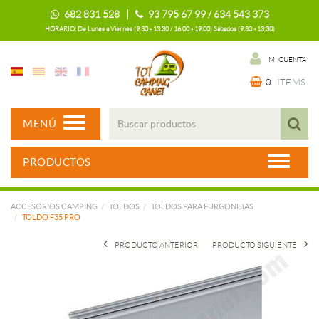
682 831 528 |
93 795 67 99 / 634 543 373
HORARIO: De Lunes a Viernes (9:30 - 13:30 / 16:00 - 19:00) Sábados (9:30 - 13:30)
MI CUENTA
0
ITEMS
MENÚ
PRODUCTOS
ACCESORIOS CAMPING
TOLDOS
TOLDOS PARA FURGONETAS
TOLDO F35 PRO
PRODUCTO ANTERIOR
PRODUCTO SIGUIENTE