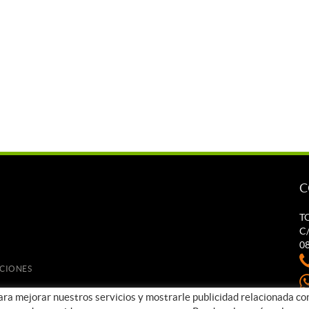
C
T
C/
0
UCIONES
para mejorar nuestros servicios y mostrarle publicidad relacionada co
t