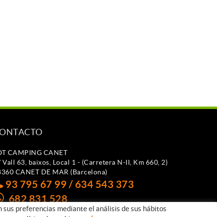
ONTACTO
OT CAMPING CANET
 Vall 63, baixos, Local 1 - (Carretera N-II, Km 660, 2)
8360 CANET DE MAR (Barcelona)
93 795 67 99 / 634 543 373
682 831 528
n sus preferencias mediante el análisis de sus hábitos
otcampingcanet@totcampingcanet.com