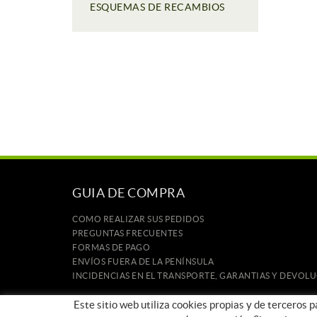
ESQUEMAS DE RECAMBIOS
GUIA DE COMPRA
COMO REALIZAR SUS PEDIDOS
PREGUNTAS FRECUENTES
FORMAS DE PAGO
ENVÍOS FUERA DE LA PENÍNSULA
INCIDENCIAS EN EL TRANSPORTE, GARANTIAS Y DEVOL
INICIO
Este sitio web utiliza cookies propias y de terceros 
CONTACTO