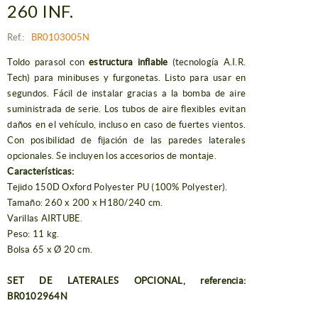
260 INF.
Ref.:
BR0103005N
Toldo parasol con
estructura inflable
(tecnología A.I.R.
Tech) para minibuses y furgonetas. Listo para usar en
segundos. Fácil de instalar gracias a la bomba de aire
suministrada de serie. Los tubos de aire flexibles evitan
daños en el vehículo, incluso en caso de fuertes vientos.
Con posibilidad de fijación de las paredes laterales
opcionales. Se incluyen los accesorios de montaje.
Características:
Tejido 150D Oxford Polyester PU (100% Polyester).
Tamaño: 260 x 200 x H180/240 cm.
Varillas AIRTUBE.
Peso: 11 kg.
Bolsa 65 x Ø 20 cm.
SET DE LATERALES OPCIONAL, referencia:
BR0102964N