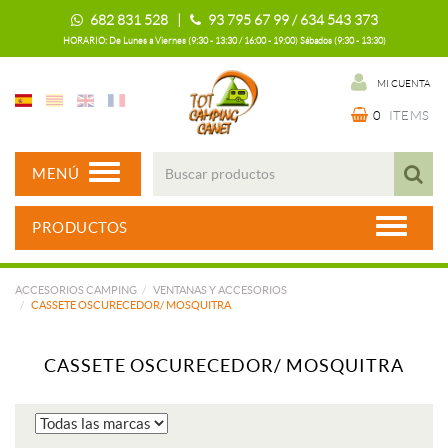
682 831 528 |
93 795 67 99 / 634 543 373
HORARIO: De Lunes a Viernes (9:30 - 13:30 / 16:00 - 19:00) Sábados (9:30 - 13:30)
MI CUENTA
0
ITEMS
MENÚ
PRODUCTOS
ACCESORIOS CAMPING
VENTANAS Y ACCESORIOS
CASSETE OSCURECEDOR/ MOSQUITRA
CASSETE OSCURECEDOR/ MOSQUITRA