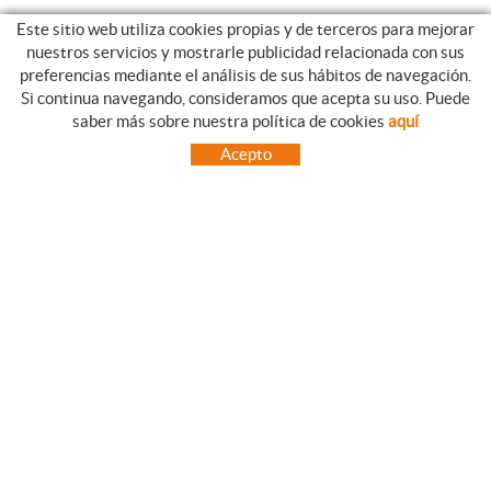
Este sitio web utiliza cookies propias y de terceros para mejorar
nuestros servicios y mostrarle publicidad relacionada con sus
preferencias mediante el análisis de sus hábitos de navegación.
Si continua navegando, consideramos que acepta su uso. Puede
GUIA DE COMPRA
saber más sobre nuestra política de cookies
aquí
COMO REALIZAR SUS PEDIDOS
Acepto
PREGUNTAS FRECUENTES
FORMAS DE PAGO
ENVÍOS FUERA DE LA PENÍNSULA
INCIDENCIAS EN EL TRANSPORTE, GARANTIAS Y DEVOLUCIONES
INICIO
CONTACTO
MARCAS
CONTACTO
TOT CAMPING CANET
C/ Vall 63, baixos, Local 1 - (Carretera N-II, Km 660, 2)
08360 CANET DE MAR (Barcelona)
93 795 67 99 / 634 543 373