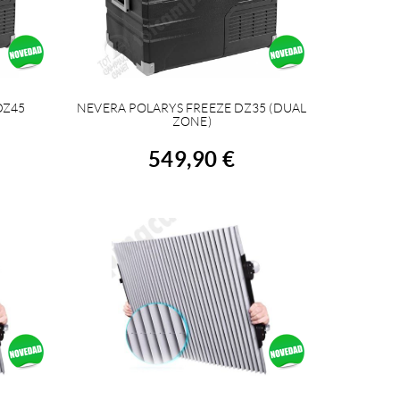
DZ45
NEVERA POLARYS FREEZE DZ35 (DUAL
COMPRAR
ZONE)
549,90 €