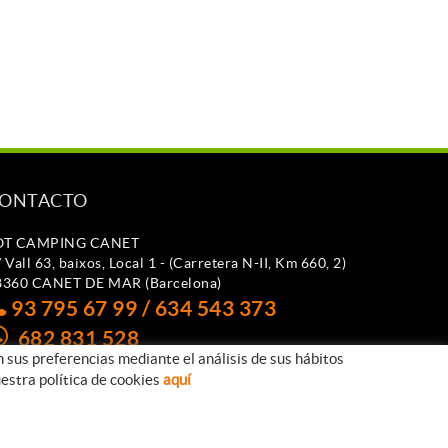
ONTACTO
OT CAMPING CANET
 Vall 63, baixos, Local 1 - (Carretera N-II, Km 660, 2)
8360 CANET DE MAR (Barcelona)
93 795 67 99 / 634 543 373
682 831 528
n sus preferencias mediante el análisis de sus hábitos
otcampingcanet@totcampingcanet.com
estra política de cookies
aquí