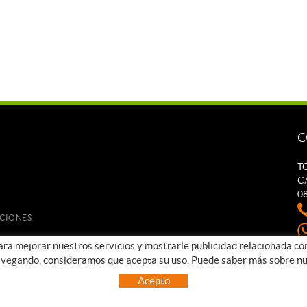
C
T
C/
0
UCIONES
para mejorar nuestros servicios y mostrarle publicidad relacionada co
t
avegando, consideramos que acepta su uso. Puede saber más sobre nu
Acepto