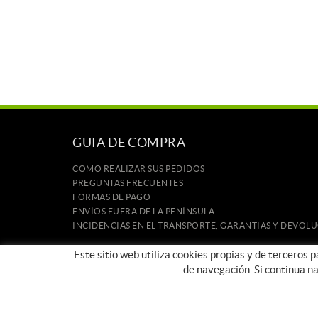
GUIA DE COMPRA
COMO REALIZAR SUS PEDIDOS
PREGUNTAS FRECUENTES
FORMAS DE PAGO
ENVÍOS FUERA DE LA PENÍNSULA
INCIDENCIAS EN EL TRANSPORTE, GARANTIAS Y DEVOL
INICIO
Este sitio web utiliza cookies propias y de terceros 
CONTACTO
de navegación. Si continua n
MARCAS