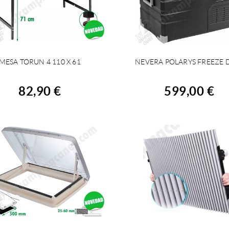
MESA TORUN 4 110 X 61
NEVERA POLARYS FREEZE 
COMPRAR
COMPRAR
82,90 €
599,00 €