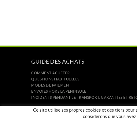
GUIDE DES ACHATS
COMMENT ACHETER
QUESTIONS HABITUELLES
MODES DE PAIEMENT
ENVOIES HORS LA PENINSULE
INCIDENTS PENDANT LE TRANSPORT, GARANTIES ET R
ACCUEIL
Ce site utilise ses propres cookies et des tiers pour
CONTACT
considérons que vous avez a
FABRICANTS