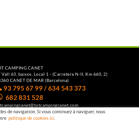
OT CAMPING CANET
 Vall 63, baixos, Local 1 - (Carretera N-II, Km 660, 2)
8360 CANET DE MAR (Barcelona)
93 795 67 99 / 634 543 373
682 831 528
otcampingcanet@totcampingcanet.com
udes de navigation. Si vous continuez à naviguer, nous
notre
politique de cookies ici
.