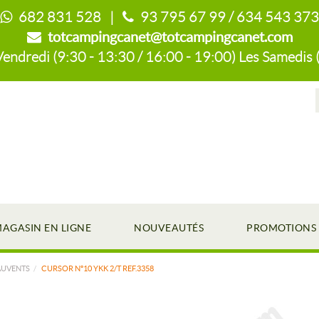
682 831 528 |
93 795 67 99 / 634 543 373
totcampingcanet@totcampingcanet.com
endredi (9:30 - 13:30 / 16:00 - 19:00) Les Samedis 
AGASIN EN LIGNE
NOUVEAUTÉS
PROMOTIONS
AUVENTS
CURSOR Nº10 YKK 2/T REF.3358