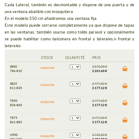
Cada Lateral, también es desmontable y dispone de una puerta y de
una ventana abatible con mosquitera.
En el modelo 350 cm añadiremos una ventana fija.
Este modelo puede cerrarse completamente ya que dispone de tapas
en las ventanas, también usarse como toldo parasol y opcionalmente
se puede habilitar como balconera en frontal y laterales.n frontal y
laterales.
STOCK
QUANTITÉ
PRIX
S800
2.570,00 €
CONSULTER
786-810
2.261,60 €
S825
2.474,00 €
CONSULTER
811-835
2.177,12 €
T850
2.474,00 €
CONSULTER
836-860
2.177,12 €
T875
2.474,00 €
CONSULTER
861-885
2.177,12 €
U900
2.735,00 €
CONSULTER