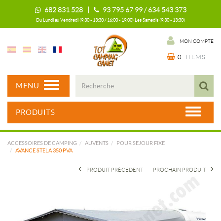
682 831 528 |
93 795 67 99 / 634 543 373
Du Lundi au Vendredi (9:30 - 13:30 / 16:00 - 19:00) Les Samedis (9:30 - 13:30)
MON COMPTE
0
ITEMS
MENU
PRODUITS
ACCESSOIRES DE CAMPING
AUVENTS
POUR SEJOUR FIXE
AVANCE STELA 350 PVA
PRODUIT PRÉCÉDENT
PROCHAIN PRODUIT