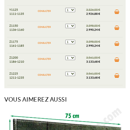
Y1125
3.326,00 €
CONSULTER
1111-1135
2.926,88 €
Z1150
3.398,00 €
CONSULTER
1136-1160
2.990,24 €
Z1175
3.398,00 €
CONSULTER
1161-1185
2.990,24 €
Z1200
3.561,00 €
CONSULTER
1186-1210
3.133,68 €
Z1225
3.561,00 €
CONSULTER
1211-1235
3.133,68 €
VOUS AIMEREZ AUSSI