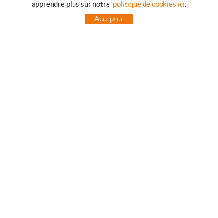
apprendre plus sur notre
politique de cookies ici
.
COMMENT ACHETER
Accepter
QUESTIONS HABITUELLES
MODES DE PAIEMENT
ENVOIES HORS LA PENINSULE
INCIDENTS PENDANT LE TRANSPORT, GARANTIES ET RETOURS DES
COMMANDES
ACCUEIL
CONTACT
FABRICANTS
TOT CAMPING CANET
C/ Vall 63, baixos, Local 1 - (Carretera N-II, Km 660, 2)
08360 CANET DE MAR (Barcelona)
93 795 67 99 / 634 543 373
682 831 528
totcampingcanet@totcampingcanet.com