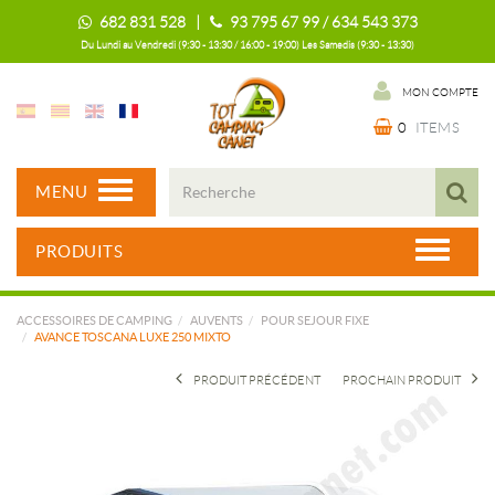
682 831 528 |
93 795 67 99 / 634 543 373
Du Lundi au Vendredi (9:30 - 13:30 / 16:00 - 19:00) Les Samedis (9:30 - 13:30)
MON COMPTE
0
ITEMS
MENU
PRODUITS
ACCESSOIRES DE CAMPING
AUVENTS
POUR SEJOUR FIXE
AVANCE TOSCANA LUXE 250 MIXTO
PRODUIT PRÉCÉDENT
PROCHAIN PRODUIT