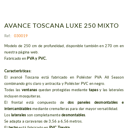
AVANCE TOSCANA LUXE 250 MIXTO
Ref.:
030019
Modelo de 250 cm de profundidad, disponible también en 270 cm en
nuestra página web.
Fabricado en
PVA y PVC.
Características:
El avancé Toscana está fabricado en Poliéster PVA All Season
combinando gris claro y antracita y Poliéster PVC en negro.
Todas las
ventanas
quedan protegidas mediante
tapas
y las laterales
incluyen mosquiteras.
El frontal está compuesto de
dos paneles desmontables e
intercambiables
mediante cremalleras para dar mayor versatilidad.
Los
laterales
son completamente
desmontables
.
Se adapta a caravanas de 3,56 a 6,56 metros.
El
techo
está fabricado en
PVC Trevira
.