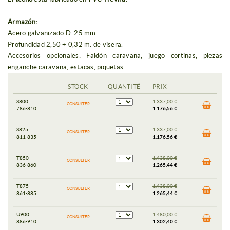
Armazón:
Acero galvanizado D. 25 mm.
Profundidad 2,50 + 0,32 m. de visera.
Accesorios opcionales: Faldón caravana, juego cortinas, piezas
enganche caravana, estacas, piquetas.
STOCK
QUANTITÉ
PRIX
S800
1.337,00 €
CONSULTER
786-810
1.176,56 €
S825
1.337,00 €
CONSULTER
811-835
1.176,56 €
T850
1.438,00 €
CONSULTER
836-860
1.265,44 €
T875
1.438,00 €
CONSULTER
861-885
1.265,44 €
U900
1.480,00 €
CONSULTER
886-910
1.302,40 €