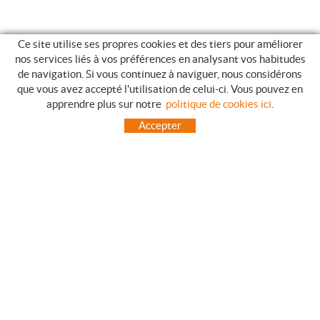
Ce site utilise ses propres cookies et des tiers pour améliorer
nos services liés à vos préférences en analysant vos habitudes
de navigation. Si vous continuez à naviguer, nous considérons
que vous avez accepté l'utilisation de celui-ci. Vous pouvez en
GUIDE DES ACHATS
apprendre plus sur notre
politique de cookies ici
.
COMMENT ACHETER
Accepter
QUESTIONS HABITUELLES
MODES DE PAIEMENT
ENVOIES HORS LA PENINSULE
INCIDENTS PENDANT LE TRANSPORT, GARANTIES ET RETOURS DES
COMMANDES
ACCUEIL
CONTACT
FABRICANTS
TOT CAMPING CANET
C/ Vall 63, baixos, Local 1 - (Carretera N-II, Km 660, 2)
08360 CANET DE MAR (Barcelona)