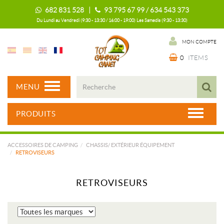
682 831 528 |
93 795 67 99 / 634 543 373
Du Lundi au Vendredi (9:30 - 13:30 / 16:00 - 19:00) Les Samedis (9:30 - 13:30)
MON COMPTE
0
ITEMS
MENU
PRODUITS
ACCESSOIRES DE CAMPING
CHASSIS/ EXTÉRIEUR ÉQUIPEMENT
RETROVISEURS
RETROVISEURS