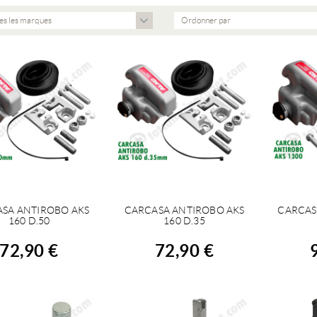
es les marques
Ordonner par
SA ANTIROBO AKS
CARCASA ANTIROBO AKS
CARCAS
ACHETER
ACHETER
A
160 D.50
160 D.35
72,90 €
72,90 €