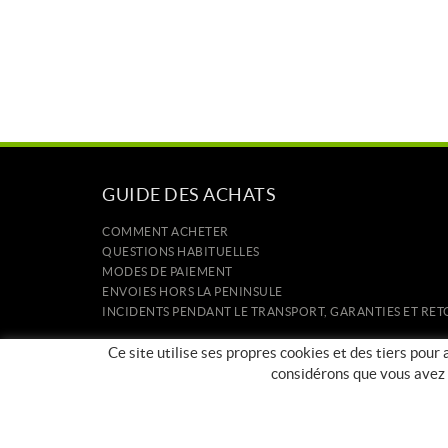
GUIDE DES ACHATS
COMMENT ACHETER
QUESTIONS HABITUELLES
MODES DE PAIEMENT
ENVOIES HORS LA PENINSULE
INCIDENTS PENDANT LE TRANSPORT, GARANTIES ET R
ACCUEIL
Ce site utilise ses propres cookies et des tiers pour
CONTACT
considérons que vous avez a
FABRICANTS