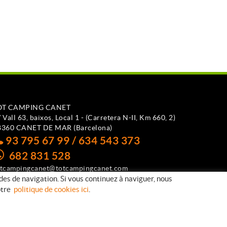
OT CAMPING CANET
 Vall 63, baixos, Local 1 - (Carretera N-II, Km 660, 2)
8360 CANET DE MAR (Barcelona)
93 795 67 99 / 634 543 373
682 831 528
otcampingcanet@totcampingcanet.com
udes de navigation. Si vous continuez à naviguer, nous
notre
politique de cookies ici
.