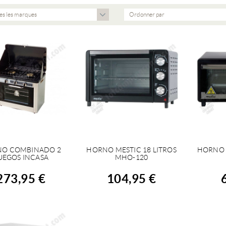
es les marques
Ordonner par
O COMBINADO 2
HORNO MESTIC 18 LITROS
HORNO M
ACHETER
ACHETER
A
UEGOS INCASA
MHO-120
273,95 €
104,95 €