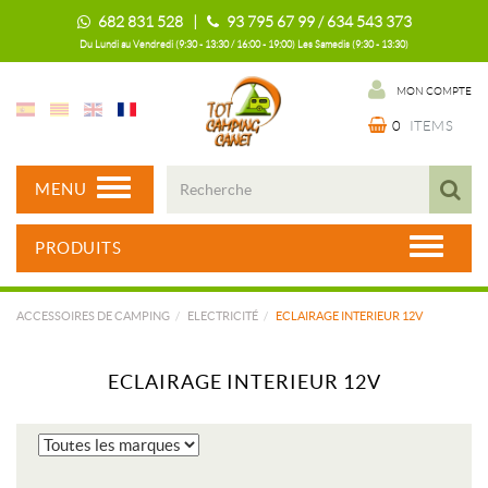
682 831 528 |
93 795 67 99 / 634 543 373
Du Lundi au Vendredi (9:30 - 13:30 / 16:00 - 19:00) Les Samedis (9:30 - 13:30)
MON COMPTE
0
ITEMS
MENU
PRODUITS
ACCESSOIRES DE CAMPING
ELECTRICITÉ
ECLAIRAGE INTERIEUR 12V
ECLAIRAGE INTERIEUR 12V