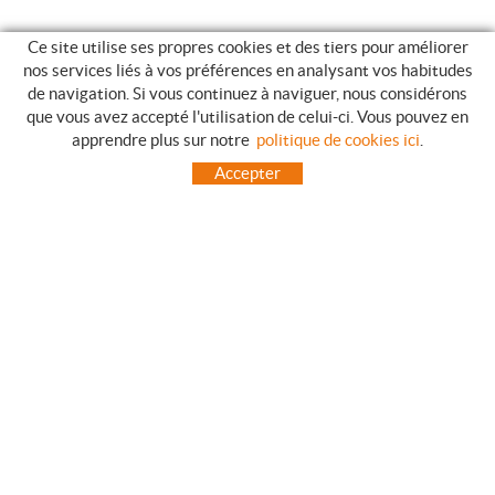
Ce site utilise ses propres cookies et des tiers pour améliorer
nos services liés à vos préférences en analysant vos habitudes
de navigation. Si vous continuez à naviguer, nous considérons
que vous avez accepté l'utilisation de celui-ci. Vous pouvez en
GUIDE DES ACHATS
apprendre plus sur notre
politique de cookies ici
.
COMMENT ACHETER
Accepter
QUESTIONS HABITUELLES
MODES DE PAIEMENT
ENVOIES HORS LA PENINSULE
INCIDENTS PENDANT LE TRANSPORT, GARANTIES ET RETOURS DES
COMMANDES
ACCUEIL
CONTACT
FABRICANTS
TOT CAMPING CANET
C/ Vall 63, baixos, Local 1 - (Carretera N-II, Km 660, 2)
08360 CANET DE MAR (Barcelona)